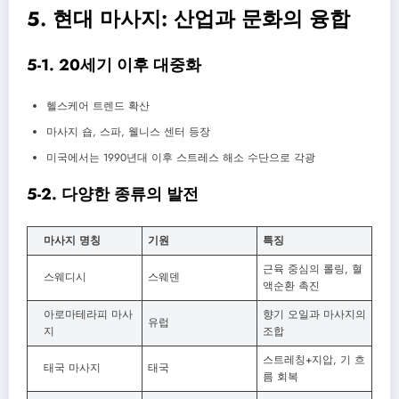
5. 현대 마사지: 산업과 문화의 융합
5-1. 20세기 이후 대중화
헬스케어 트렌드 확산
마사지 숍, 스파, 웰니스 센터 등장
미국에서는 1990년대 이후 스트레스 해소 수단으로 각광
5-2. 다양한 종류의 발전
마사지 명칭
기원
특징
근육 중심의 롤링, 혈
스웨디시
스웨덴
액순환 촉진
아로마테라피 마사
향기 오일과 마사지의
유럽
지
조합
스트레칭+지압, 기 흐
태국 마사지
태국
름 회복