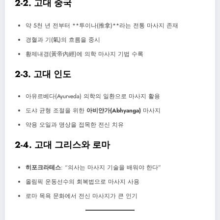
2-2. 고대 중국
약 5천 년 전부터 **투이나(推拿)**라는 전통 마사지 존재
경혈과 기(氣)의 흐름을 중시
황제내경(黃帝內經)에 의학 마사지 기법 수록
2-3. 고대 인도
아유르베다(Ayurveda) 의학의 일환으로 마사지 활용
도샤 균형 조절을 위한
아비얀가(Abhyanga)
마사지
약용 오일과 명상을 접목한 전신 치유
2-4. 고대 그리스와 로마
히포크라테스
: “의사는 마사지 기술을 배워야 한다”
올림픽 운동선수의 회복법으로 마사지 사용
로마 목욕 문화에서 전신 마사지가 큰 인기