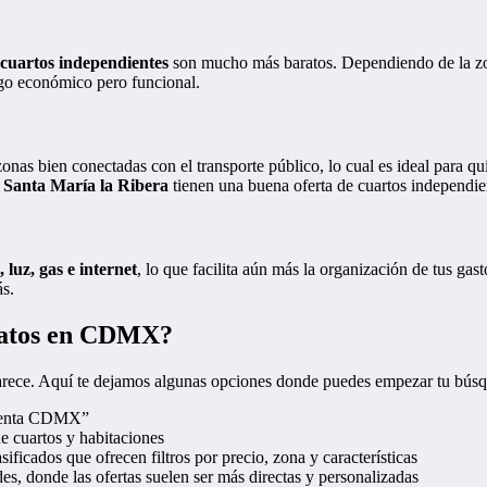
cuartos independientes
son mucho más baratos. Dependiendo de la zon
lgo económico pero funcional.
onas bien conectadas con el transporte público, lo cual es ideal para 
y Santa María la Ribera
tienen una buena oferta de cuartos independien
 luz, gas e internet
, lo que facilita aún más la organización de tus g
ás.
aratos en CDMX?
 parece. Aquí te dejamos algunas opciones donde puedes empezar tu bús
 renta CDMX”
de cuartos y habitaciones
asificados que ofrecen filtros por precio, zona y características
des, donde las ofertas suelen ser más directas y personalizadas