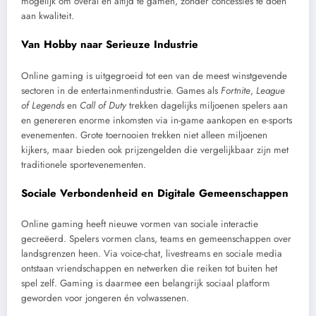
mogelijk om overal en altijd te gamen, zonder concessies te doen
aan kwaliteit.
Van Hobby naar Serieuze Industrie
Online gaming is uitgegroeid tot een van de meest winstgevende
sectoren in de entertainmentindustrie. Games als
Fortnite
,
League
of Legends
en
Call of Duty
trekken dagelijks miljoenen spelers aan
en genereren enorme inkomsten via in-game aankopen en e-sports
evenementen. Grote toernooien trekken niet alleen miljoenen
kijkers, maar bieden ook prijzengelden die vergelijkbaar zijn met
traditionele sportevenementen.
Sociale Verbondenheid en Digitale Gemeenschappen
Online gaming heeft nieuwe vormen van sociale interactie
gecreëerd. Spelers vormen clans, teams en gemeenschappen over
landsgrenzen heen. Via voice-chat, livestreams en sociale media
ontstaan vriendschappen en netwerken die reiken tot buiten het
spel zelf. Gaming is daarmee een belangrijk sociaal platform
geworden voor jongeren én volwassenen.