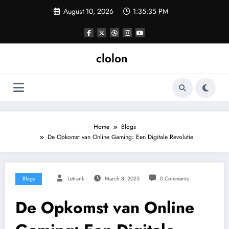
Skip
August 10, 2026
1:35:36 PM
to
content
clolon
Home
Blogs
De Opkomst van Online Gaming: Een Digitale Revolutie
Blogs
Letrank
March 8, 2025
0 Comments
De Opkomst van Online