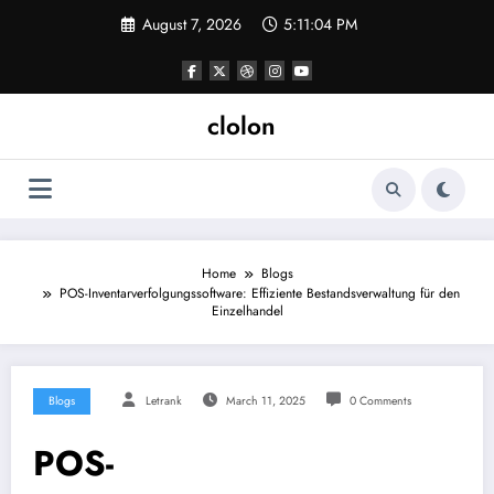
Skip
August 7, 2026
5:11:05 PM
to
content
clolon
Home
Blogs
POS-Inventarverfolgungssoftware: Effiziente Bestandsverwaltung für den
Einzelhandel
Blogs
Letrank
March 11, 2025
0 Comments
POS-