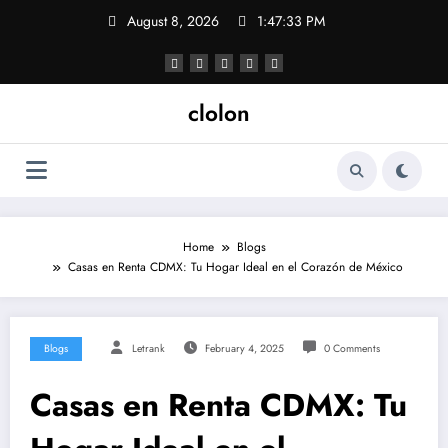
Skip
August 8, 2026
1:47:33 PM
to
content
clolon
Home
Blogs
Casas en Renta CDMX: Tu Hogar Ideal en el Corazón de México
Blogs
Letrank
February 4, 2025
0 Comments
Casas en Renta CDMX: Tu