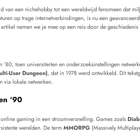
id van een nichehobby tot een wereldwijd fenomeen dat milj
uren op trage internetverbindingen, is nu een geavanceerde 
t artikel nemen we je mee op een reis door de geschiedenis 
n ’80, toen universiteiten en onderzoeksinstellingen netwe
lti-User Dungeon)
, dat in 1978 werd ontwikkeld. Dit tek
n via lokale netwerken.
ren ‘90
m online gaming in een stroomversnelling. Games zoals
Diab
rsistente werelden. De term
MMORPG
(Massively Multiplay