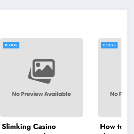
BLOGS
How to Help a Shy