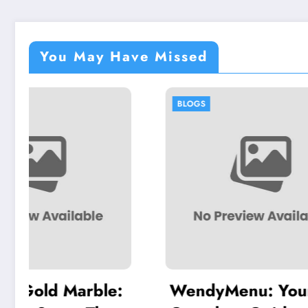
You May Have Missed
BLOGS
BLOGS
WendyMenu: Your
Under