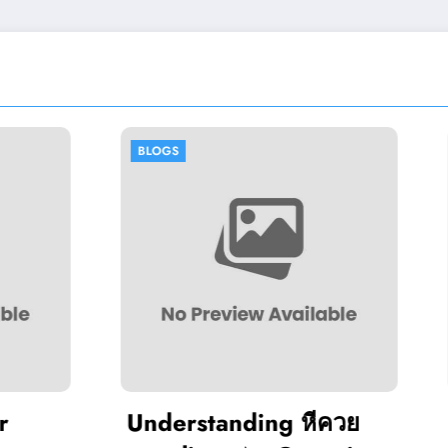
BLOGS
standing หีควย
Slimking Casino