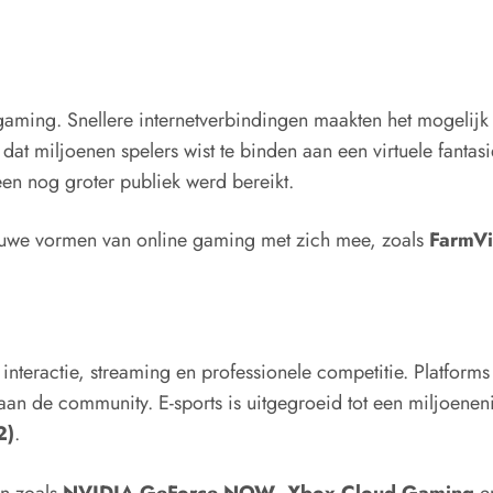
ming. Snellere internetverbindingen maakten het mogelijk
 dat miljoenen spelers wist te binden aan een virtuele fanta
n nog groter publiek werd bereikt.
euwe vormen van online gaming met zich mee, zoals
FarmVi
nteractie, streaming en professionele competitie. Platforms
an de community. E-sports is uitgegroeid tot een miljoenen
2)
.
en zoals
NVIDIA GeForce NOW
,
Xbox Cloud Gaming
e