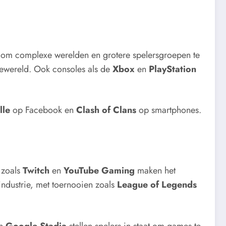
 om complexe werelden en grotere spelersgroepen te
siewereld. Ook consoles als de
Xbox
en
PlayStation
lle
op Facebook en
Clash of Clans
op smartphones.
 zoals
Twitch
en
YouTube Gaming
maken het
industrie, met toernooien zoals
League of Legends
n
Google Stadia
stellen spelers in staat om games te