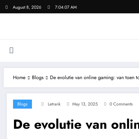
Skip
August 8, 2026
7:04:08 AM
to
content
Home
Blogs
De evolutie van online gaming: van toen t
Blogs
Letrank
May 13, 2025
0 Comments
De evolutie van onli