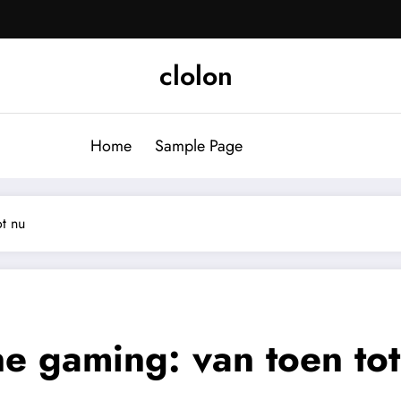
clolon
Home
Sample Page
ot nu
ne gaming: van toen to