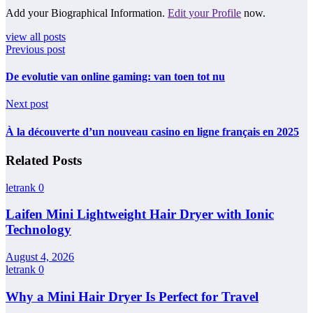
Add your Biographical Information.
Edit your Profile
now.
view all posts
Previous post
De evolutie van online gaming: van toen tot nu
Next post
À la découverte d’un nouveau casino en ligne français en 2025
Related Posts
letrank
0
Laifen Mini Lightweight Hair Dryer with Ionic
Technology
August 4, 2026
letrank
0
Why a Mini Hair Dryer Is Perfect for Travel