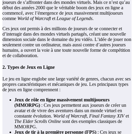
joueurs de s’affronter dans des mondes virtuels. Mais ce n’est qu’au
début des années 2000 que le véritable boom des jeux en ligne a
commencé, avec l’émergence de jeux massivement multijoueurs
comme
World of Warcraft
et
League of Legends
.
Ces jeux ont permis à des millions de joueurs de se connecter et
d’interagir dans des mondes virtuels partagés, créant une nouvelle
dimension sociale dans le domaine du jeu vidéo. L’idée de jouer non
seulement contre un ordinateur, mais aussi contre d’autres joueurs
humains, a ouvert la voie à une toute nouvelle forme de compétition
et de collaboration.
2. Types de Jeux en Ligne
Le jeu en ligne englobe une large variété de genres, chacun avec ses
propres caractéristiques et mécaniques de jeu. Les principaux types
de jeux en ligne comprennent :
Jeux de rôle en ligne massivement multijoueurs
(MMORPG)
: Ces jeux permettent aux joueurs de créer un
avatar et de vivre des aventures dans un monde virtuel en
constante évolution.
World of Warcraft
,
Final Fantasy XIV
et
The Elder Scrolls Online
sont des exemples classiques de
MMORPG.
Jeux de tir à la première personne (FPS)
: Ces jeux se