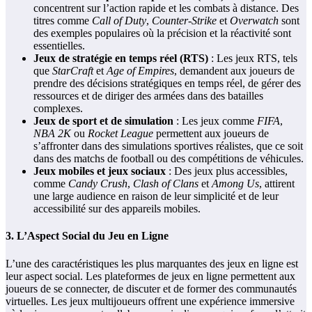
concentrent sur l’action rapide et les combats à distance. Des
titres comme
Call of Duty
,
Counter-Strike
et
Overwatch
sont
des exemples populaires où la précision et la réactivité sont
essentielles.
Jeux de stratégie en temps réel (RTS)
: Les jeux RTS, tels
que
StarCraft
et
Age of Empires
, demandent aux joueurs de
prendre des décisions stratégiques en temps réel, de gérer des
ressources et de diriger des armées dans des batailles
complexes.
Jeux de sport et de simulation
: Les jeux comme
FIFA
,
NBA 2K
ou
Rocket League
permettent aux joueurs de
s’affronter dans des simulations sportives réalistes, que ce soit
dans des matchs de football ou des compétitions de véhicules.
Jeux mobiles et jeux sociaux
: Des jeux plus accessibles,
comme
Candy Crush
,
Clash of Clans
et
Among Us
, attirent
une large audience en raison de leur simplicité et de leur
accessibilité sur des appareils mobiles.
3. L’Aspect Social du Jeu en Ligne
L’une des caractéristiques les plus marquantes des jeux en ligne est
leur aspect social. Les plateformes de jeux en ligne permettent aux
joueurs de se connecter, de discuter et de former des communautés
virtuelles. Les jeux multijoueurs offrent une expérience immersive